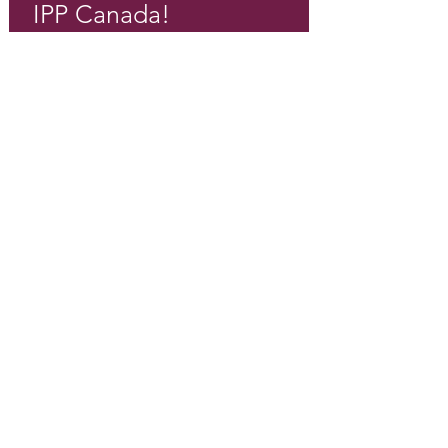
IPP Canada!
Courriel
*
S'inscrire
Je veux m'inscrire à votre 
liste de distribution.
*
Consortium canadien d'intervention précoce pour la
psychose | Hamilton (Ontario) |
905 525-8213
|
admin@epicanada.org