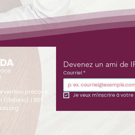
Devenez un ami de I
Courriel
*
ervention précoce
Je veux m'inscrire à votre l
n (Ontario) | 905
da.org