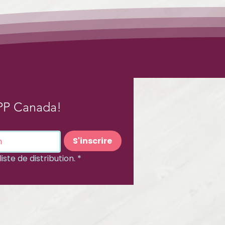
PP Canada!
S'inscrire
iste de distribution.
*