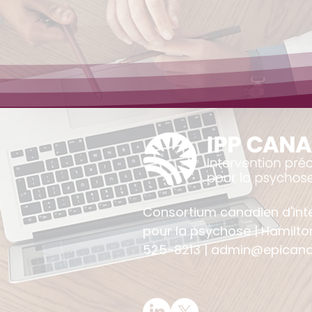
Consortium canadien d'int
pour la psychose | Hamilto
525-8213 |
admin@epicana